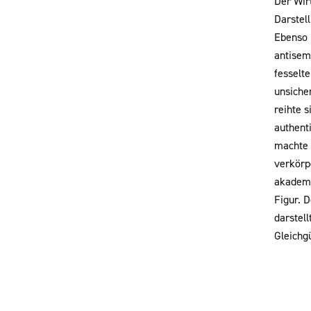
Der Wirt
Darstel
Ebenso p
antisem
fesselt
unsiche
reihte s
authent
machte 
verkörp
akademi
Figur. 
darstel
Gleichgü