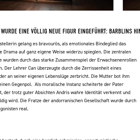
WURDE EINE VÖLLIG NEUE FIGUR EINGEFÜHRT: BARBLINS H
stellerin gelang es bravourös, als emotionales Bindeglied das
re Drama auf ganz eigene Weise widerzu spieglen. Die zentralen
te wurden durch das starke Zusammenspiel der Erwachsenenrollen
n. Der Lehrer Can überzeugte durch die Zerrissenheit eines
der an seiner eigenen Lebenslüge zerbricht. Die Mutter bot ihm
einen Gegenpol. Als moralische Instanz scheiterte der Pater
, der trotz guter Absichten Andris wahre Identität verkennt und
ldig wird. Die Fratze der andorranischen Gesellschaft wurde durch
agonisten real.