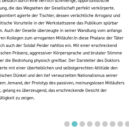
 bestach durch eine herrlich schmierige, opportunistische
lung, die das Wegsehen der Gesellschaft perfekt verkörperte.
ointiert agierte der Tischler, dessen verächtliche Arroganz und
itische Vorurteile in der Werkstattszene das Publikum spürbar
en. Auch der Geselle überzeugte in seiner Wandlung vom anfangs
ren Kollegen zum arroganten Mitläufer.In diese Phalanx der Täter
ich auch der Soldat Peider nahtlos ein. Mit einer erschreckend
ischen Präsenz, aggressiver Körpersprache und brutaler Stimme
er die Bedrohung physisch greifbar. Der Darsteller des Doktors
erte mit einer überheblichen und selbstgerechten Attitüde den
schen Dünkel und den tief verwurzelten Nationalismus seiner
Dem Jemand, der Prototyp des passiven, meinungslosen Mitläufers
lt, gelang es überzeugend, das erschreckende Gesicht der
ltigkeit zu zeigen.
Vorheriges
◀︎