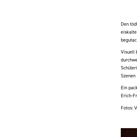
Den töd
eiskalt
begutac
Visuell
durchwe
Schüleri
Szenen 
Ein pac
Erich-F
Fotos: V