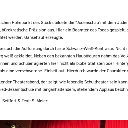
lichen Höhepunkt des Stücks bildete die "Judenschau"mit dem Jude
e, bürokratische Präzision aus. Hier ein Beamter des Todes gespielt
htet werden, Gänsehaut erzeugte.
 bestach die Aufführung durch harte Schwarz-Weiß-Kontraste. Nicht 
g weiß gekleidet. Neben den bekannten Hauptfiguren nahm das Volk 
nnen und Schüler agierten hier nicht als bloße Statisten oder Hinte
als eine verschworene Einheit auf. Hierdurch wurde der Charakter de
kender Theaterabend, der zeigt, wie lebendig Schultheater sein kan
ried-Gesamtschule mit langanhaltendem, stehendem Applaus belohn
. Seiffert & Text: S. Meier