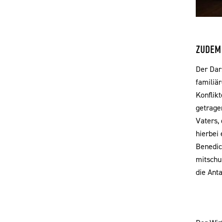
ZUDEM 
Der Dar
familiä
Konflik
getrage
Vaters, 
hierbei 
Benedict
mitschu
die Ant