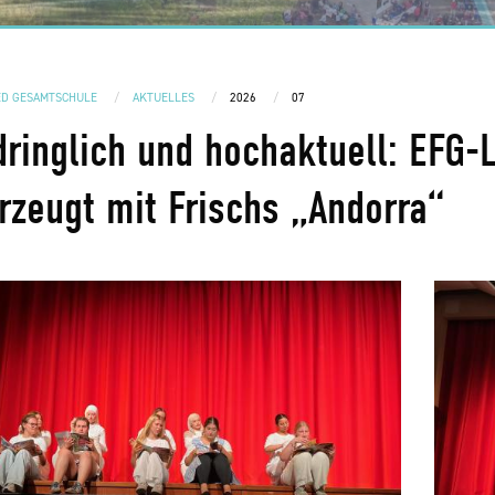
ED GESAMTSCHULE
AKTUELLES
2026
07
dringlich und hochaktuell: EFG-
rzeugt mit Frischs „Andorra“