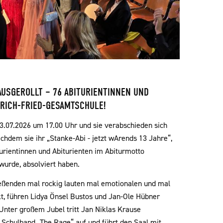
AUSGEROLLT – 76 ABITURIENTINNEN UND
ERICH-FRIED-GESAMTSCHULE!
 03.07.2026 um 17.00 Uhr und sie verabschieden sich
achdem sie ihr „Stanke-Abi - jetzt wArends 13 Jahre“,
urientinnen und Abiturienten im Abiturmotto
wurde, absolviert haben.
ießenden mal rockig lauten mal emotionalen und mal
t, führen Lidya Önsel Bustos und Jan-Ole Hübner
nter großem Jubel tritt Jan Niklas Krause
Schulband „The Rage“ auf und führt den Saal mit