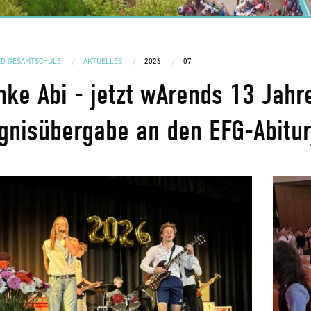
ED GESAMTSCHULE
AKTUELLES
2026
07
nke Abi - jetzt wArends 13 Jahre
gnisübergabe an den EFG-Abitu