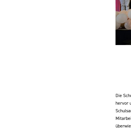
Die Sch
hervor 
Schulsan
Mitarbe
überwieg