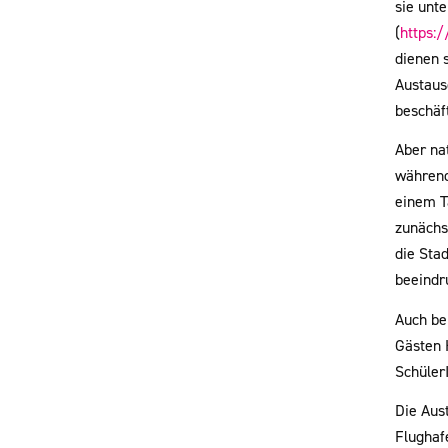
sie unte
(
https:
dienen s
Austaus
beschäf
Aber na
während
einem T
zunächs
die Sta
beeindru
Auch bei
Gästen 
Schüler
Die Aus
Flughaf