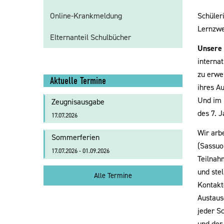
Schüler
Online-Krankmeldung
Lernzwe
Elternanteil Schulbücher
Unsere 
interna
zu erwe
Aktuelle Termine
ihres Au
Und im 
Zeugnisausgabe
des 7. 
17.07.2026
Wir arb
Sommerferien
(Sassuo
17.07.2026 - 01.09.2026
Teilnah
und ste
Alle Termine
Kontakte
Austaus
jeder S
und der