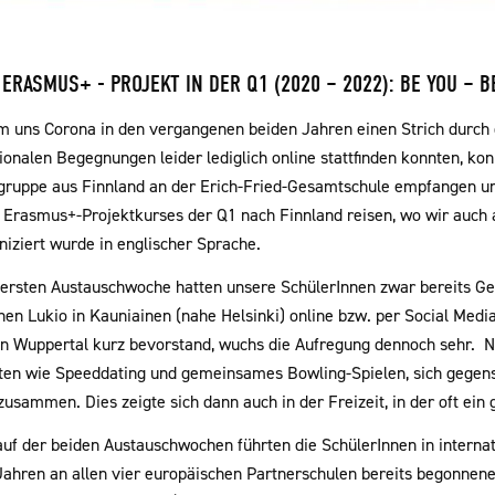
ERASMUS+ - PROJEKT IN DER Q1 (2020 – 2022): BE YOU – B
 uns Corona in den vergangenen beiden Jahren einen Strich durch
ionalen Begegnungen leider lediglich online stattfinden konnten, ko
gruppe aus Finnland an der Erich-Fried-Gesamtschule empfangen un
 Erasmus+-Projektkurses der Q1 nach Finnland reisen, wo wir auch au
ziert wurde in englischer Sprache.
 ersten Austauschwoche hatten unsere SchülerInnen zwar bereits Gel
nen Lukio in Kauniainen (nahe Helsinki) online bzw. per Social Med
in Wuppertal kurz bevorstand, wuchs die Aufregung dennoch sehr. N
äten wie Speeddating und gemeinsames Bowling-Spielen, sich gegen
 zusammen. Dies zeigte sich dann auch in der Freizeit, in der oft e
auf der beiden Austauschwochen führten die SchülerInnen in internat
Jahren an allen vier europäischen Partnerschulen bereits begonnen