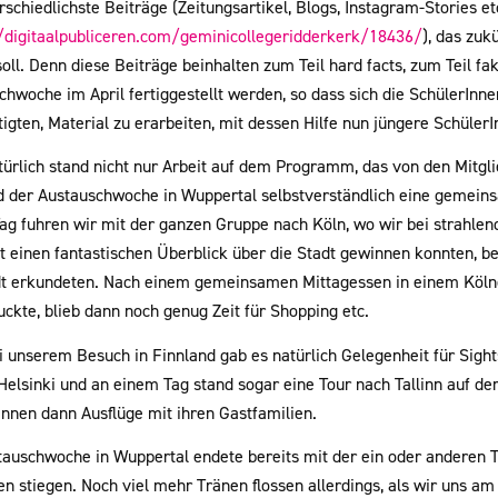
rschiedlichste Beiträge (Zeitungsartikel, Blogs, Instagram-Stories et
//digitaalpubliceren.com/geminicollegeridderkerk/18436/
), das zuk
oll. Denn diese Beiträge beinhalten zum Teil hard facts, zum Teil f
chwoche im April fertiggestellt werden, so dass sich die SchülerInn
tigten, Material zu erarbeiten, mit dessen Hilfe nun jüngere Schüle
türlich stand nicht nur Arbeit auf dem Programm, das von den Mitgl
 der Austauschwoche in Wuppertal selbstverständlich eine gemein
ag fuhren wir mit der ganzen Gruppe nach Köln, wo wir bei strah
t einen fantastischen Überblick über die Stadt gewinnen konnten, be
dt erkundeten. Nach einem gemeinsamen Mittagessen in einem Kölne
ckte, blieb dann noch genug Zeit für Shopping etc.
 unserem Besuch in Finnland gab es natürlich Gelegenheit für Sights
Helsinki und an einem Tag stand sogar eine Tour nach Tallinn auf
Innen dann Ausflüge mit ihren Gastfamilien.
tauschwoche in Wuppertal endete bereits mit der ein oder anderen Tr
en stiegen. Noch viel mehr Tränen flossen allerdings, als wir uns 