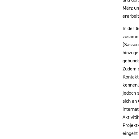
März un
erarbeit
In der
S
zusamme
(Sassuo
hinzuge
gebunde
Zudem e
Kontakt
kennenl
jedoch s
sich an
interna
Aktivit
Projektk
eingeht 