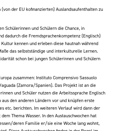
 (von der EU kofinanzierten) Auslandsaufenthalten zu
en Schülerinnen und Schülern die Chance, in
und dadurch die Fremdsprachenkompetenz (Englisch)
e Kultur kennen und erleben diese hautnah während
Maße das selbstständige und interkulturelle Lernen.
arität schon bei jungen Schülerinnen und Schülern
Europa zusammen: Instituto Comprensivo Sassuolo
 Vaguada (Zamora/Spanien). Das Projekt ist an die
innen und Schüler nutzen die Arbeitssprache Englisch
n aus den anderen Ländern vor und knüpfen erste
es etc. berichten. Im weiteren Verlauf wird dann der
mit dem Thema Wasser. In den Austauschwochen hat
 dessen/deren Familie er/sie eine Woche lang wohnt,
rd. Diese Austauschwochen finden in der Regel im