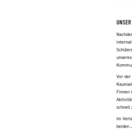
UNSER 
Nachdem
internat
Schüler
unseres
Kommuni
Vor der
Kauniai
Finnen 
Aktivit
schnell
Im Verl
beiden 