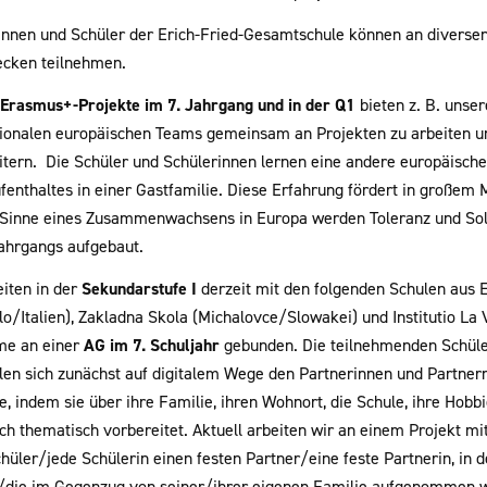
innen und Schüler der Erich-Fried-Gesamtschule können an diversen
cken teilnehmen.
Erasmus+-Projekte im 7. Jahrgang und in der Q1
bieten z. B. unser
tionalen europäischen Teams gemeinsam an Projekten zu arbeiten 
itern. Die Schüler und Schülerinnen lernen eine andere europäisch
fenthaltes in einer Gastfamilie. Diese Erfahrung fördert in großem 
Sinne eines Zusammenwachsens in Europa werden Toleranz und Solid
Jahrgangs aufgebaut.
eiten in der
Sekundarstufe I
derzeit mit den folgenden Schulen aus 
lo/Italien), Zakladna Skola (Michalovce/Slowakei) und Institutio La
me an einer
AG im 7. Schuljahr
gebunden. Die teilnehmenden Schüler
llen sich zunächst auf digitalem Wege den Partnerinnen und Partner
, indem sie über ihre Familie, ihren Wohnort, die Schule, ihre Hobbi
ch thematisch vorbereitet. Aktuell arbeiten wir an einem Projekt 
chüler/jede Schülerin einen festen Partner/eine feste Partnerin, in
/die im Gegenzug von seiner/ihrer eigenen Familie aufgenommen wi