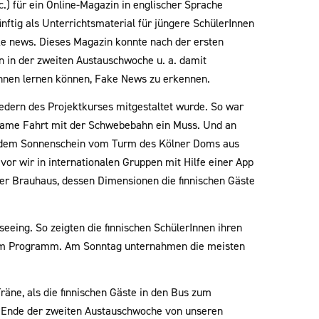
c.) für ein Online-Magazin in englischer Sprache
ünftig als Unterrichtsmaterial für jüngere SchülerInnen
ake news. Dieses Magazin konnte nach der ersten
en in der zweiten Austauschwoche u. a. damit
rInnen lernen können, Fake News zu erkennen.
iedern des Projektkurses mitgestaltet wurde. So war
same Fahrt mit der Schwebebahn ein Muss. Und an
lendem Sonnenschein vom Turm des Kölner Doms aus
vor wir in internationalen Gruppen mit Hilfe einer App
r Brauhaus, dessen Dimensionen die finnischen Gäste
eeing. So zeigten die finnischen SchülerInnen ihren
 dem Programm. Am Sonntag unternahmen die meisten
äne, als die finnischen Gäste in den Bus zum
am Ende der zweiten Austauschwoche von unseren