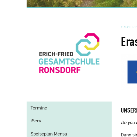
ERICH FRI
Era
Termine
UNSER
iServ
Do you l
Speiseplan Mensa
Dann si