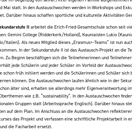
d Mai statt. In den Austauschwochen werden in Workshops und Exku
et. Darüber hinaus schaffen sportliche und kulturelle Aktivitäten Ge
ekundarstufe II
arbeitet die Erich-Fried-Gesamtschule schon seit vi
n: Gemini College (Ridderkerk/Holland), Kauniaisten Lukio (Kauniai
lo/Italien). Als neues Mitglied dieses „Erasmus+-Teams“ ist nun a
kommen. In der Sekundarstufe II ist das Austausch-Projekt an die 
n. Zu Beginn beschäftigen sich die Teilnehmerinnen und Teilnehmer
rhält jede Schülerin und jeder Schüler im Vorfeld der Austauschwoc
e schon früh initiiert werden und die Schülerinnen und Schüler sich
ernen können. Die Austauschwochen laufen ähnlich wie in der Sekun
chon älter sind, erhalten sie allerdings mehr Eigenverantwortung im 
 Oberthemen wie z.B. “sustainability“. In den Austauschwochen find
tionalen Gruppen statt (Arbeitssprache Englisch). Darüber hinaus 
äten auf dem Plan. Im Anschluss an die Austauschwochen reflektiere
urses das Projekt und verfassen eine schriftliche Projektarbeit in 
und die Facharbeit ersetzt.