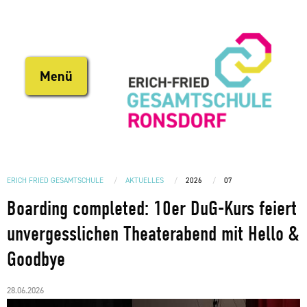
Direkt
zum
Inhalt
Menü
ERICH FRIED GESAMTSCHULE
AKTUELLES
2026
07
Boarding completed: 10er DuG-Kurs feiert
unvergesslichen Theaterabend mit Hello &
Goodbye
28.06.2026